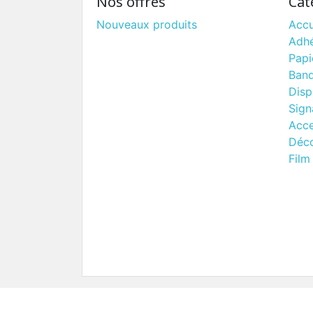
Nos offres
Cat
Nouveaux produits
Accu
Adhé
Papi
Band
Disp
Sign
Acce
Déc
Film