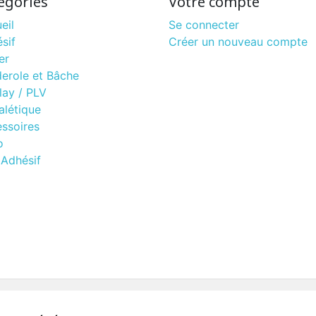
égories
Votre compte
eil
Se connecter
sif
Créer un nouveau compte
er
erole et Bâche
lay / PLV
alétique
ssoires
o
 Adhésif