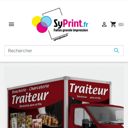


shopping_cart
(0)
